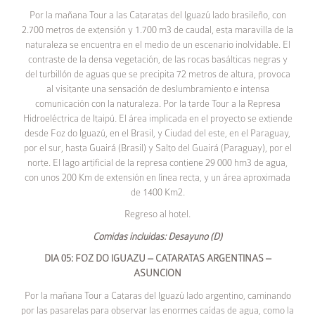
Por la mañana Tour a las Cataratas del Iguazú lado brasileño, con
2.700 metros de extensión y 1.700 m3 de caudal, esta maravilla de la
naturaleza se encuentra en el medio de un escenario inolvidable. El
contraste de la densa vegetación, de las rocas basálticas negras y
del turbillón de aguas que se precipita 72 metros de altura, provoca
al visitante una sensación de deslumbramiento e intensa
comunicación con la naturaleza. Por la tarde Tour a la Represa
Hidroeléctrica de Itaipú. El área implicada en el proyecto se extiende
desde Foz do Iguazú, en el Brasil, y Ciudad del este, en el Paraguay,
por el sur, hasta Guairá (Brasil) y Salto del Guairá (Paraguay), por el
norte. El lago artificial de la represa contiene 29 000 hm3 de agua,
con unos 200 Km de extensión en línea recta, y un área aproximada
de 1400 Km2.
Regreso al hotel.
Comidas incluidas: Desayuno (D)
DIA 05: FOZ DO IGUAZU – CATARATAS ARGENTINAS –
ASUNCION
Por la mañana Tour a Cataras del Iguazú lado argentino, caminando
por las pasarelas para observar las enormes caídas de agua, como la