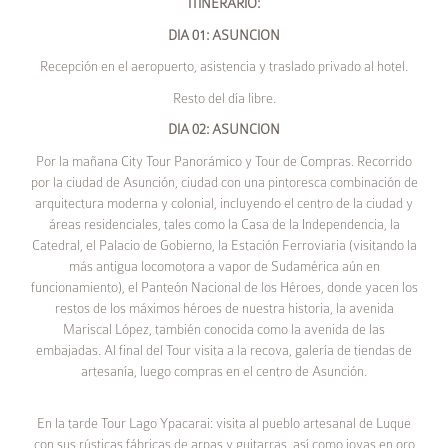
ITINERARIO:
DIA 01: ASUNCION
Recepción en el aeropuerto, asistencia y traslado privado al hotel.
Resto del día libre.
DIA 02: ASUNCION
Por la mañana City Tour Panorámico y Tour de Compras. Recorrido
por la ciudad de Asunción, ciudad con una pintoresca combinación de
arquitectura moderna y colonial, incluyendo el centro de la ciudad y
áreas residenciales, tales como la Casa de la Independencia, la
Catedral, el Palacio de Gobierno, la Estación Ferroviaria (visitando la
más antigua locomotora a vapor de Sudamérica aún en
funcionamiento), el Panteón Nacional de los Héroes, donde yacen los
restos de los máximos héroes de nuestra historia, la avenida
Mariscal López, también conocida como la avenida de las
embajadas. Al final del Tour visita a la recova, galería de tiendas de
artesanía, luego compras en el centro de Asunción.
En la tarde Tour Lago Ypacarai: visita al pueblo artesanal de Luque
con sus rústicas fábricas de arpas y guitarras, así como joyas en oro