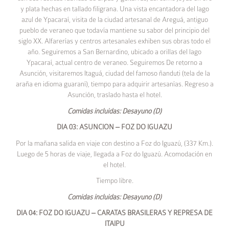
y plata hechas en tallado filigrana. Una vista encantadora del lago
azul de Ypacaraí, visita de la ciudad artesanal de Areguá, antiguo
pueblo de veraneo que todavía mantiene su sabor del principio del
siglo XX. Alfarerías y centros artesanales exhiben sus obras todo el
año. Seguiremos a San Bernardino, ubicado a orillas del lago
Ypacaraí, actual centro de veraneo. Seguiremos De retorno a
Asunción, visitaremos Itaguá, ciudad del famoso ñanduti (tela de la
araña en idioma guaraní), tiempo para adquirir artesanías. Regreso a
Asunción, traslado hasta el hotel.
Comidas incluidas: Desayuno (D)
DIA 03: ASUNCION – FOZ DO IGUAZU
Por la mañana salida en viaje con destino a Foz do Iguazú, (337 Km.).
Luego de 5 horas de viaje, llegada a Foz do Iguazú. Acomodación en
el hotel.
Tiempo libre.
Comidas incluidas: Desayuno (D)
DIA 04: FOZ DO IGUAZU – CARATAS BRASILERAS Y REPRESA DE
ITAIPU